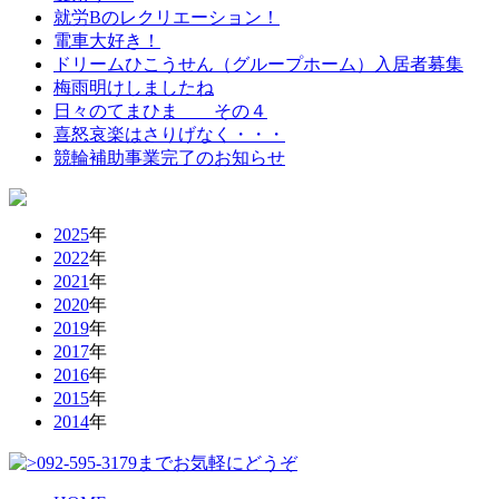
就労Bのレクリエーション！
電車大好き！
ドリームひこうせん（グループホーム）入居者募集
梅雨明けしましたね
日々のてまひま その４
喜怒哀楽はさりげなく・・・
競輪補助事業完了のお知らせ
2025
年
2022
年
2021
年
2020
年
2019
年
2017
年
2016
年
2015
年
2014
年