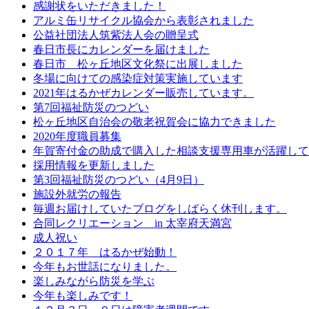
感謝状をいただきました！
アルミ缶リサイクル協会から表彰されました
公益社団法人筑紫法人会の贈呈式
春日市長にカレンダーを届けました
春日市 松ヶ丘地区文化祭に出展しました
冬場に向けての感染症対策実施しています
2021年はるかぜカレンダー販売しています。
第7回福祉防災のつどい
松ヶ丘地区自治会の敬老祝賀会に協力できました
2020年度職員募集
年賀寄付金の助成で購入した相談支援専用車が活躍して
採用情報を更新しました
第3回福祉防災のつどい（4月9日）
施設外就労の報告
毎週お届けしていたブログをしばらく休刊します。
合同レクリエーション in 太宰府天満宮
成人祝い
２０１７年 はるかぜ始動！
今年もお世話になりました。
楽しみながら防災を学ぶ
今年も楽しみです！