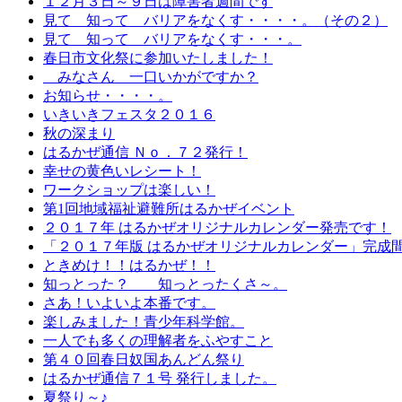
１２月３日～９日は障害者週間です
見て 知って バリアをなくす・・・・。（その２）
見て 知って バリアをなくす・・・。
春日市文化祭に参加いたしました！
みなさん 一口いかがですか？
お知らせ・・・・。
いきいきフェスタ２０１６
秋の深まり
はるかぜ通信 Ｎｏ．７２発行！
幸せの黄色いレシート！
ワークショップは楽しい！
第1回地域福祉避難所はるかぜイベント
２０１７年 はるかぜオリジナルカレンダー発売です！
「２０１７年版 はるかぜオリジナルカレンダー」完成
ときめけ！！はるかぜ！！
知っとった？ 知っとったくさ～。
さあ！いよいよ本番です。
楽しみました！青少年科学館。
一人でも多くの理解者をふやすこと
第４０回春日奴国あんどん祭り
はるかぜ通信７１号 発行しました。
夏祭り～♪