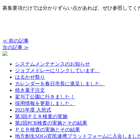
募集要項だけでは分かりずらい点があれば、ぜひ参照してく
≪ 前の記事
次の記事 ≫
システムメンテナンスのお知らせ
ジョブメドレーにリンクしています。
はるかぜ祭り
カレンダーを春日市長に進呈しました。
焼き菓子注文
駕与丁公園に行きました！
採用情報を更新しました。
2021年度 入所式
第3回ＰＣＲ検査の実施
第2回PCR検査の実施とその結果
ＰＣＲ検査の実施とその結果
地方創生SDGs官民連携プラットフォームに入会しまし