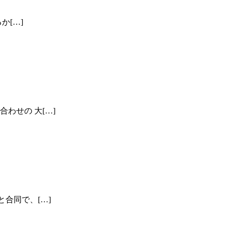
か[…]
わせの 大[…]
合同で、[…]