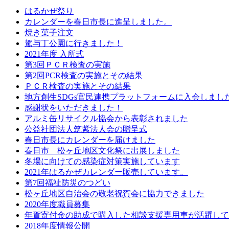
はるかぜ祭り
カレンダーを春日市長に進呈しました。
焼き菓子注文
駕与丁公園に行きました！
2021年度 入所式
第3回ＰＣＲ検査の実施
第2回PCR検査の実施とその結果
ＰＣＲ検査の実施とその結果
地方創生SDGs官民連携プラットフォームに入会しまし
感謝状をいただきました！
アルミ缶リサイクル協会から表彰されました
公益社団法人筑紫法人会の贈呈式
春日市長にカレンダーを届けました
春日市 松ヶ丘地区文化祭に出展しました
冬場に向けての感染症対策実施しています
2021年はるかぜカレンダー販売しています。
第7回福祉防災のつどい
松ヶ丘地区自治会の敬老祝賀会に協力できました
2020年度職員募集
年賀寄付金の助成で購入した相談支援専用車が活躍して
2018年度情報公開