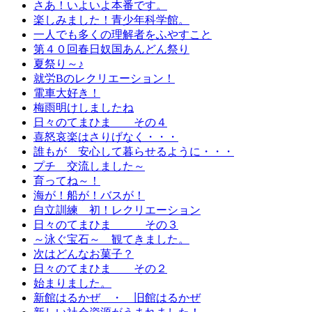
さあ！いよいよ本番です。
楽しみました！青少年科学館。
一人でも多くの理解者をふやすこと
第４０回春日奴国あんどん祭り
夏祭り～♪
就労Bのレクリエーション！
電車大好き！
梅雨明けしましたね
日々のてまひま その４
喜怒哀楽はさりげなく・・・
誰もが 安心して暮らせるように・・・
プチ 交流しました～
育ってね～！
海が！船が！バスが！
自立訓練 初！レクリエーション
日々のてまひま その３
～泳ぐ宝石～ 観てきました。
次はどんなお菓子？
日々のてまひま その２
始まりました。
新館はるかぜ ・ 旧館はるかぜ