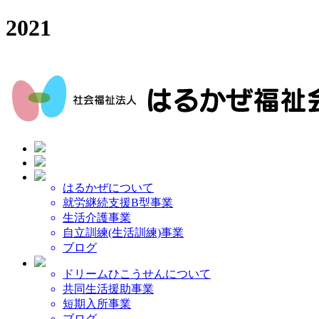
2021
はるかぜについて
就労継続支援B型事業
生活介護事業
自立訓練(生活訓練)事業
ブログ
ドリームひこうせんについて
共同生活援助事業
短期入所事業
ブログ