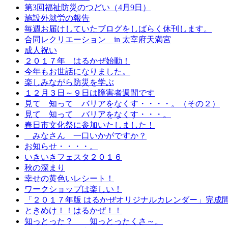
第3回福祉防災のつどい（4月9日）
施設外就労の報告
毎週お届けしていたブログをしばらく休刊します。
合同レクリエーション in 太宰府天満宮
成人祝い
２０１７年 はるかぜ始動！
今年もお世話になりました。
楽しみながら防災を学ぶ
１２月３日～９日は障害者週間です
見て 知って バリアをなくす・・・・。（その２）
見て 知って バリアをなくす・・・。
春日市文化祭に参加いたしました！
みなさん 一口いかがですか？
お知らせ・・・・。
いきいきフェスタ２０１６
秋の深まり
幸せの黄色いレシート！
ワークショップは楽しい！
「２０１７年版 はるかぜオリジナルカレンダー」完成
ときめけ！！はるかぜ！！
知っとった？ 知っとったくさ～。