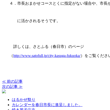
４．市長おまかせコースとくに指定がない場合や、市長
に活かされるそうです。
詳しくは、さとふる（春日市）のページ
（
http://www.satofull.jp/city-kasuga-fukuoka/
）をご覧くださ
≪ 前の記事
次の記事 ≫
はるかぜ祭り
カレンダーを春日市長に進呈しました。
焼き菓子注文