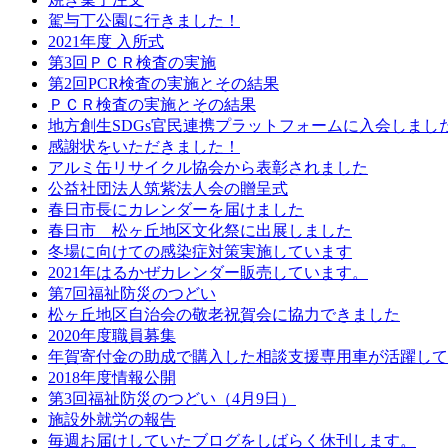
駕与丁公園に行きました！
2021年度 入所式
第3回ＰＣＲ検査の実施
第2回PCR検査の実施とその結果
ＰＣＲ検査の実施とその結果
地方創生SDGs官民連携プラットフォームに入会しまし
感謝状をいただきました！
アルミ缶リサイクル協会から表彰されました
公益社団法人筑紫法人会の贈呈式
春日市長にカレンダーを届けました
春日市 松ヶ丘地区文化祭に出展しました
冬場に向けての感染症対策実施しています
2021年はるかぜカレンダー販売しています。
第7回福祉防災のつどい
松ヶ丘地区自治会の敬老祝賀会に協力できました
2020年度職員募集
年賀寄付金の助成で購入した相談支援専用車が活躍して
2018年度情報公開
第3回福祉防災のつどい（4月9日）
施設外就労の報告
毎週お届けしていたブログをしばらく休刊します。